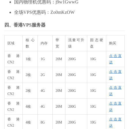
国内物理机优惠码：j9w1GwwG
全场VPS优惠码：Zo0mKzOW
四、香港VPS服务器
核心
带
流量可升
固态硬
区域
内存
购买
数
宽
级
盘
香港
点击直
1核
1G
20M
200G
10G
CN2
达
香港
点击直
2核
2G
20M
200G
10G
CN2
达
香港
点击直
2核
4G
20M
200G
10G
CN2
达
香港
点击直
4核
4G
20M
200G
10G
CN2
达
香港
点击直
4核
8G
20M
200G
10G
CN2
达