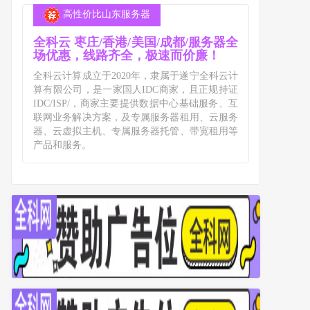
高性价比山东服务器
全科云 枣庄/香港/美国/成都/服务器全
场优惠，线路齐全，极速而价廉！
全科云计算成立于2020年，隶属于遂宁全科云计
算有限公司，是一家国人IDC商家，且正规持证
IDC/ISP/，商家主要提供数据中心基础服务、互
联网业务解决方案，及专属服务器租用、云服务
器、云虚拟主机、专属服务器托管、带宽租用等
产品和服务。