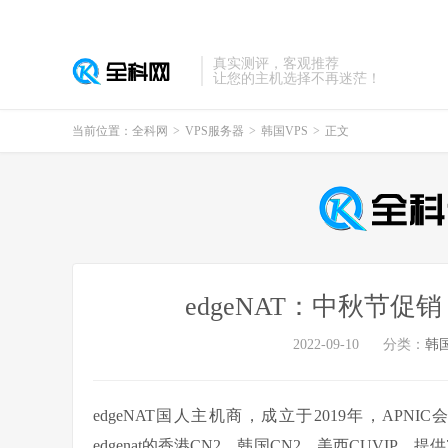
真实测评，客观推荐
让您的主机选择不再迷茫！
当前位置：
全科网
>
VPS服务器
>
韩国VPS
>
正文
edgeNAT：中秋节促
2022-09-10
分类：
韩国
edgeNAT国人主机商，成立于2019年，APNIC会员
edgenat的香港CN2、韩国CN2、美西CUVIP，