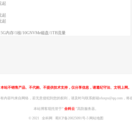
元起
元起
元起
1.5G内存/1核/10GNVMe磁盘/1TB流量
本站不销售产品、不代购、不提供技术支持，仅分享信息，请遵纪守法、文明上网。
内容均来自网络，若无意侵犯到您的权利，请及时与联系邮箱sfuxpx@qq.com，将在
本站博客现托管于“
全科云
”高防服务器。
© 2021
全科网
蜀ICP备20025091号-5
网站地图