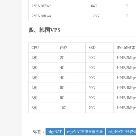
2*E5-2670v3
64G
1T
2*E5-2683v4
128G
1T
四、韩国VPS
CPU
内存
SSD
IPv4/峰值
2核
2G
20G
1个IP/2Mb
2核
4G
40G
1个IP/2Mb
4核
4G
50G
1个IP/3Mb
4核
8G
50G
1个IP/4Mb
8核
8G
50G
1个IP/4Mb
8核
16G
70G
1个IP/5Mb
标签：
edgeNAT
edgeNAT不限量服务器
edgeNAT中秋促