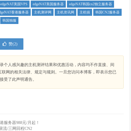
edgeNAT美国VPS
edgeNAT美国服务器
edgeNAT韩国cn2独立服务器
edgeNAT香港服务器
主机测评网
主机资讯网
主机镇
韩国CN2服务器
韩国独服
赞(
2
)
录个人感兴趣的主机测评结果和优惠活动，内容均不作直接、间
互联网的相关法律、规定与规则。一旦您访问本博客，即表示您已
接受了此声明通告。
港服务器988元/月起！
不限流/三网回程CN2