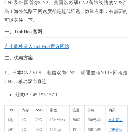
CN2及韩国首尔CN2、美国洛杉矶CN2高防线路的VPS产
品！海外线路三网速度都是超低延迟。数量有限，有需要的
可以关注一下。
一、TmhHost官网
点击此处进入TmhHost官方网站
二、优惠方案
1、日本CN2 VPS，电信双向CN2、联通去程NTT+回程走
CN2、移动双向直连，
测试IP：45.195.157.1
CPU
内存
SSD
带宽
流量
价格
购买
1核
1G
20G
10MMbps
500G
200元/季
点击直达
2核
2G
40G
15Mbps
1T
400元/季
点击直达