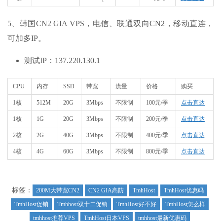
5、韩国CN2 GIA VPS，电信、联通双向CN2，移动直连，
可加多IP。
测试IP：137.220.130.1
CPU
内存
SSD
带宽
流量
价格
购买
1核
512M
20G
3Mbps
不限制
100元/季
点击直达
1核
1G
20G
3Mbps
不限制
200元/季
点击直达
2核
2G
40G
3Mbps
不限制
400元/季
点击直达
4核
4G
60G
3Mbps
不限制
800元/季
点击直达
标签：
200M大带宽CN2
CN2 GIA高防
TmhHost
TmhHost优惠码
TmhHost促销
Tmhhost双十二促销
TmhHost好不好
TmhHost怎么样
tmhhost推荐VPS
TmhHost日本VPS
tmhhost最新优惠码