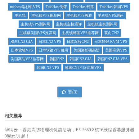
tmhhost洛杉矶VPS
TmhHost测评
TmhHost线路
TmhHost韩国VPS
主机镇
主机镇VPS推荐网
主机镇VPS教程
主机镇VPS测评
主机镇VPS测评网
主机镇主机测评
主机镇主机测评网
主机镇美国VPS推荐网
主机镇韩国VPS推荐网
双向CN2
双向CN2 GIA
日本CN2 VPS
日本双程CN2
日本软银 KVM VPS
日本软银VPS
日本软银VPS租用
美国洛杉矶高防
美国高防VPS
美国高防VPS推荐网
韩国CN2
韩国CN2 GIA
韩国CN2 GIA VPS
韩国CN2 VPS
韩国CN2不限流量VPS
赞(
3
)
相关推荐
华纳云：香港高防物理机优惠活动，E5-2660 8核16线程香港服务器
988元/月起！