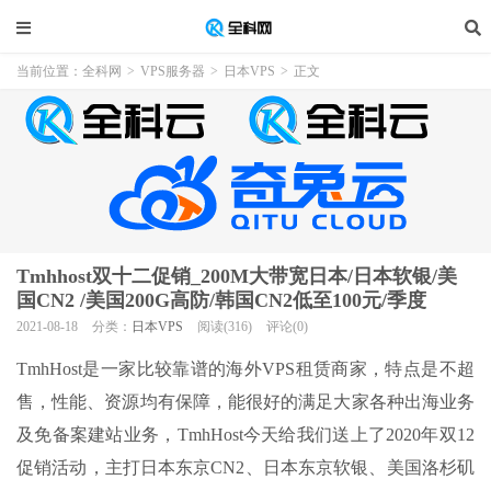
当前位置：
全科网
>
VPS服务器
>
日本VPS
>
正文
Tmhhost双十二促销_200M大带宽日本/日本软银/美
国CN2 /美国200G高防/韩国CN2低至100元/季度
2021-08-18
分类：
日本VPS
阅读(316)
评论(0)
TmhHost是一家比较靠谱的海外VPS租赁商家，特点是不超
售，性能、资源均有保障，能很好的满足大家各种出海业务
及免备案建站业务，TmhHost今天给我们送上了2020年双12
促销活动，主打日本东京CN2、日本东京软银、美国洛杉矶